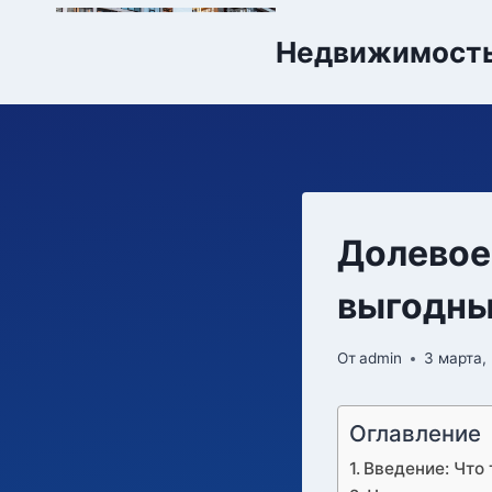
Перейти
к
Недвижимост
содержимому
Долевое
выгодны
От
admin
3 марта,
Оглавление
Введение: Что 