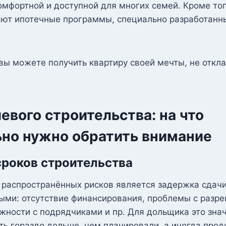
омфортной и доступной для многих семей. Кроме то
ают ипотечные программы, специально разработанн
 вы можете получить квартиру своей мечты, не отк
евого строительства: на что
ьно нужно обратить внимание
роков строительства
 распространённых рисков является задержка сдач
ными: отсутствие финансирования, проблемы с разр
жности с подрядчиками и пр. Для дольщика это знач
ь гораздо дольше, чем планировали, а иногда прод