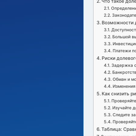
Что такое дол
Определени
Законодат
Возможности д
Доступност
Большой в
Инвестици
Платежи по
Риски долевог
Задержка с
Банкротст
Обман и м
Изменения
Как снизить р
Проверяйте
Изучайте д
Следите за
Проверяйт
Таблица: Срав