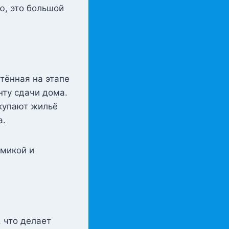
ю, это большой
тённая на этапе
нту сдачи дома.
купают жильё
а.
омикой и
 что делает