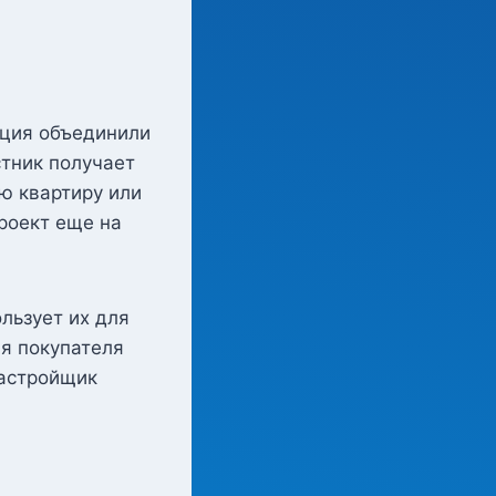
ация объединили
стник получает
ю квартиру или
роект еще на
льзует их для
ля покупателя
застройщик