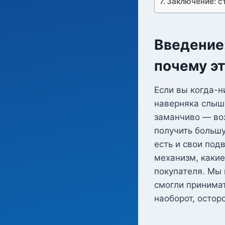
Заключение: с
Введение:
почему э
Если вы когда-н
наверняка слыша
заманчиво — воз
получить большу
есть и свои под
механизм, какие
покупателя. Мы 
смогли принимат
наоборот, остор