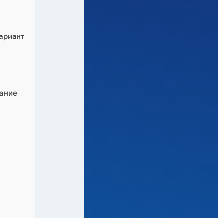
ариант
мание