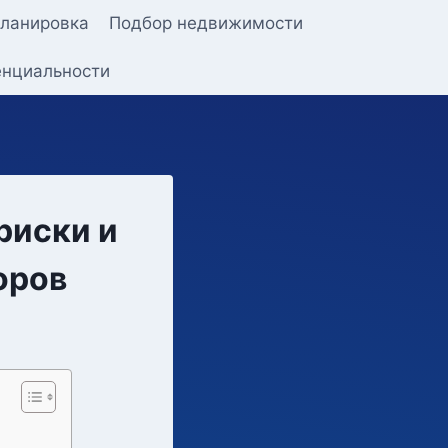
ланировка
Подбор недвижимости
енциальности
риски и
оров