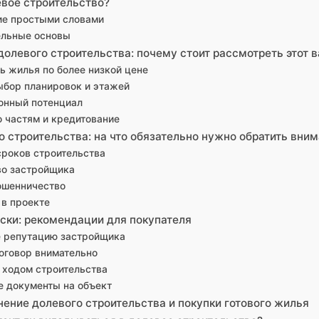
евое строительство?
е простыми словами
ельные основы
олевого строительства: почему стоит рассмотреть этот в
ь жилья по более низкой цене
ыбор планировок и этажей
онный потенциал
 частям и кредитование
о строительства: на что обязательно нужно обратить вни
роков строительства
во застройщика
ошенничество
 в проекте
иски: рекомендации для покупателя
 репутацию застройщика
оговор внимательно
 ходом строительства
е документы на объект
нение долевого строительства и покупки готового жилья