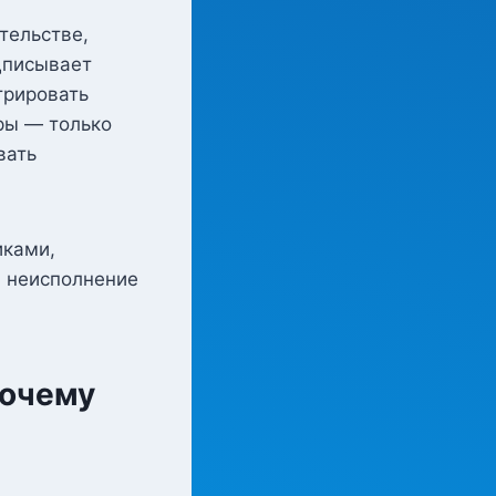
тельстве,
дписывает
трировать
ры — только
вать
иками,
, неисполнение
почему