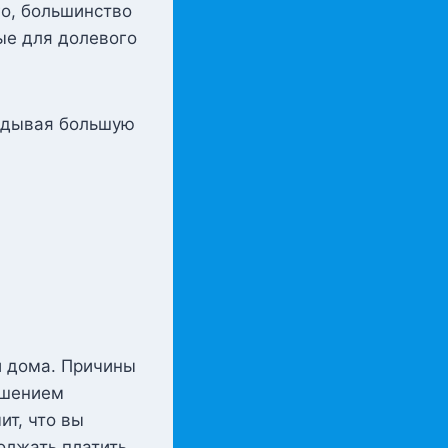
го, большинство
ые для долевого
ладывая большую
и дома. Причины
ешением
ит, что вы
олжать платить