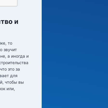
тво и
ке, то
о звучит
е, а иногда и
строительства
что это за
вает для
й, чтобы вы
ок или,