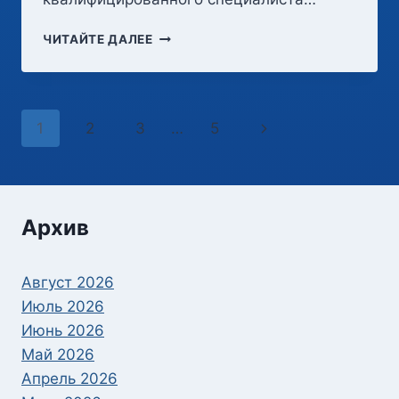
АВТОЮРИСТ:
ЧИТАЙТЕ ДАЛЕЕ
КАК
ПОЛУЧИТЬ
ПРОФЕССИОНАЛЬНУЮ
ЮРИДИЧЕСКУЮ
Навигация
Следующая
1
2
3
…
5
ПОМОЩЬ
В
по
страница
АВТОМОБИЛЬНЫХ
СПОРАХ
страницам
Архив
Август 2026
Июль 2026
Июнь 2026
Май 2026
Апрель 2026