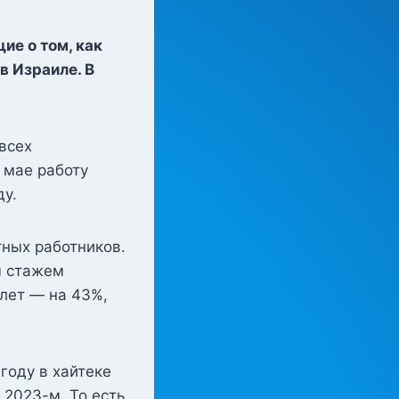
ие о том, как
в Израиле. В
всех
 мае работу
ду.
тных работников.
м стажем
 лет — на 43%,
 году в хайтеке
 2023-м. То есть