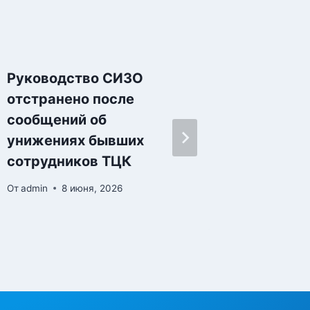
Руководство СИЗО
Круасс
отстранено после
«лобк
сообщений об
стали 
унижениях бывших
выгляд
сотрудников ТЦК
съедо
От
admin
8 июня, 2026
От
admin