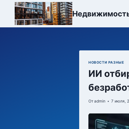
Перейти
к
Недвижимост
содержимому
НОВОСТИ РАЗНЫЕ
ИИ отби
безрабо
От
admin
7 июля, 