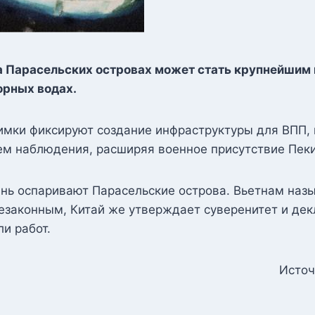
а Парасельских островах может стать крупнейшим
орных водах.
имки фиксируют создание инфраструктуры для ВПП,
ем наблюдения, расширяя военное присутствие Пеки
ань оспаривают Парасельские острова. Вьетнам наз
езаконным, Китай же утверждает суверенитет и де
и работ.
Источ