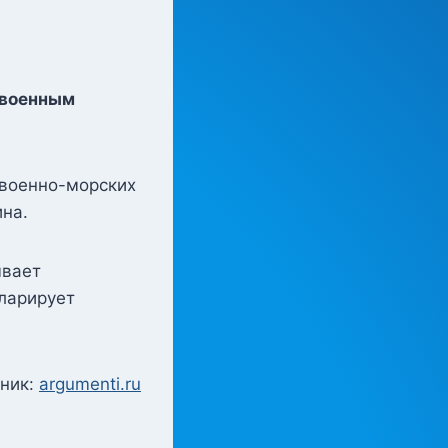
 военным
 военно-морских
на.
ывает
кларирует
ник:
argumenti.ru