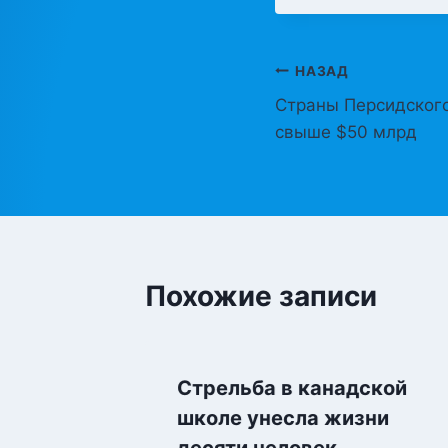
Навигация
НАЗАД
Страны Персидского
по
свыше $50 млрд
записям
Похожие записи
зм
Стрельба в канадской
ии
школе унесла жизни