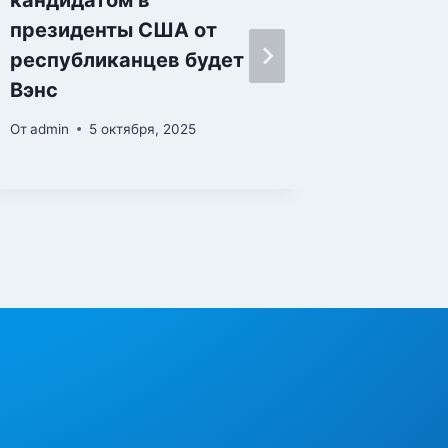
кандидатом в
США и 
президенты США от
Иран к
республиканцев будет
От
admin
Вэнс
От
admin
5 октября, 2025