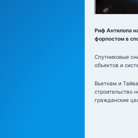
Риф Антилопа н
форпостом в сп
Спутниковые сн
объектов и сист
Вьетнам и Тайв
строительство н
гражданские цел