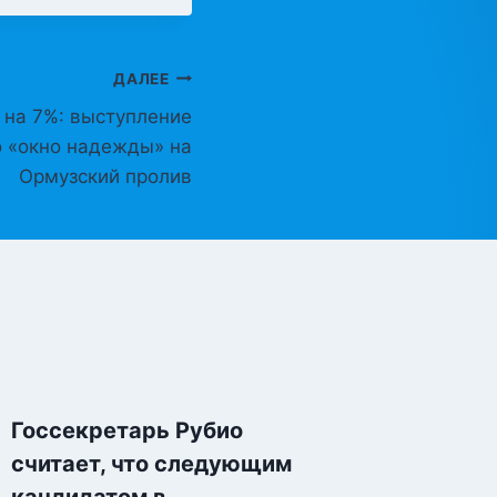
ДАЛЕЕ
 на 7%: выступление
 «окно надежды» на
Ормузский пролив
Госсекретарь Рубио
От Сре
считает, что следующим
до Зал