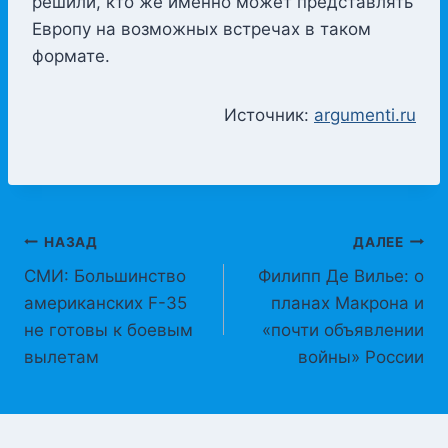
решили, кто же именно может представлять
Европу на возможных встречах в таком
формате.
Источник:
argumenti.ru
Навигация
НАЗАД
ДАЛЕЕ
СМИ: Большинство
Филипп Де Вилье: о
по
американских F-35
планах Макрона и
записям
не готовы к боевым
«почти объявлении
вылетам
войны» России