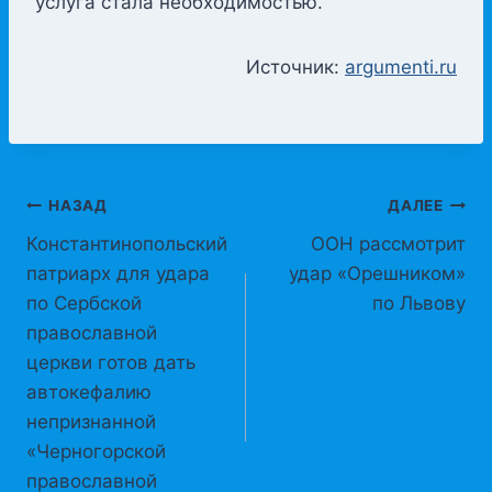
услуга стала необходимостью.
Источник:
argumenti.ru
Навигация
НАЗАД
ДАЛЕЕ
Константинопольский
ООН рассмотрит
по
патриарх для удара
удар «Орешником»
записям
по Сербской
по Львову
православной
церкви готов дать
автокефалию
непризнанной
«Черногорской
православной