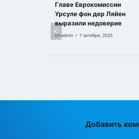
елого
Главе Еврокомиссии
, что
Урсуле фон дер Ляйен
литвы
выразили недоверие
в
От
admin
7 октября, 2025
Добавить ком