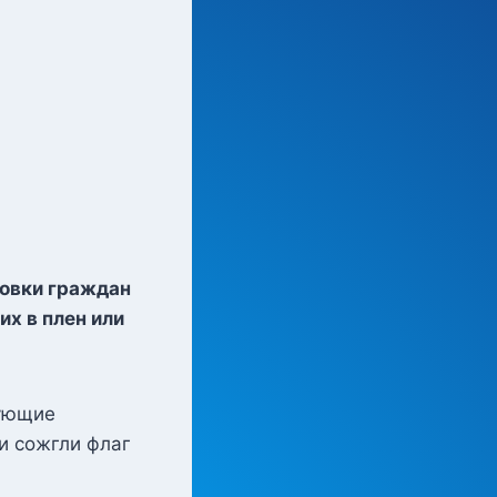
бовки граждан
их в плен или
тующие
и сожгли флаг