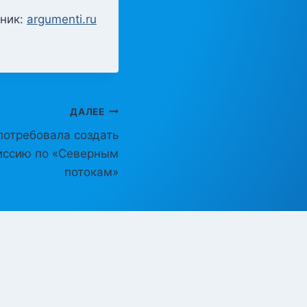
ник:
argumenti.ru
ДАЛЕЕ
потребовала создать
иссию по «Северным
потокам»