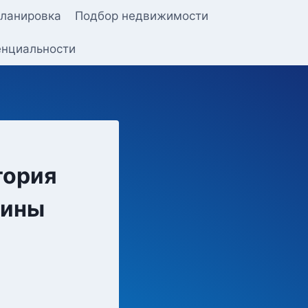
ланировка
Подбор недвижимости
енциальности
тория
аины