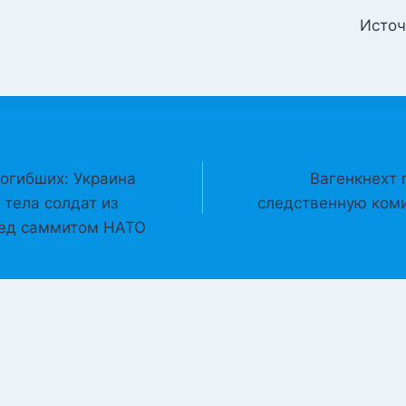
Источ
погибших: Украина
Вагенкнехт 
 тела солдат из
следственную ком
ред саммитом НАТО