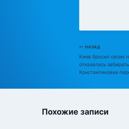
Навигация
НАЗАД
Киев бросил своих 
по
отказалась забирать
записям
Константиновки пе
Похожие записи