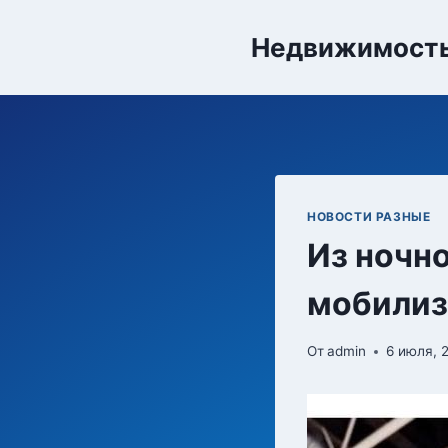
Перейти
к
Недвижимост
содержимому
НОВОСТИ РАЗНЫЕ
Из ночн
мобилиз
От
admin
6 июля, 