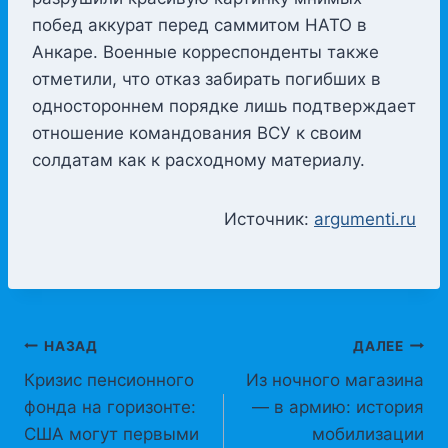
побед аккурат перед саммитом НАТО в
Анкаре. Военные корреспонденты также
отметили, что отказ забирать погибших в
одностороннем порядке лишь подтверждает
отношение командования ВСУ к своим
солдатам как к расходному материалу.
Источник:
argumenti.ru
Навигация
НАЗАД
ДАЛЕЕ
Кризис пенсионного
Из ночного магазина
по
фонда на горизонте:
— в армию: история
записям
США могут первыми
мобилизации