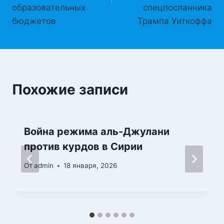
образовательных
спецпосланника
бюджетов
Трампа Уиткоффа
Похожие записи
Война режима аль-Джулани
против курдов в Сирии
От
admin
18 января, 2026