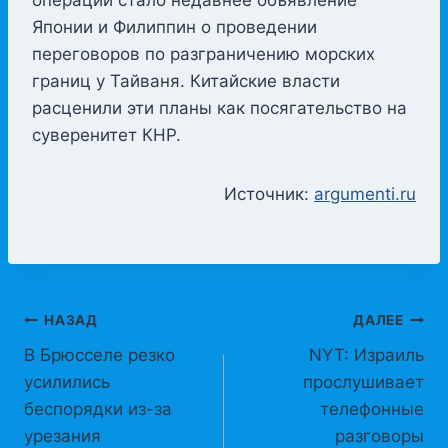
Японии и Филиппин о проведении
переговоров по разграничению морских
границ у Тайваня. Китайские власти
расценили эти планы как посягательство на
суверенитет КНР.
Источник:
argumenti.ru
Навигация
НАЗАД
ДАЛЕЕ
В Брюсселе резко
NYT: Израиль
по
усилились
прослушивает
записям
беспорядки из-за
телефонные
урезания
разговоры